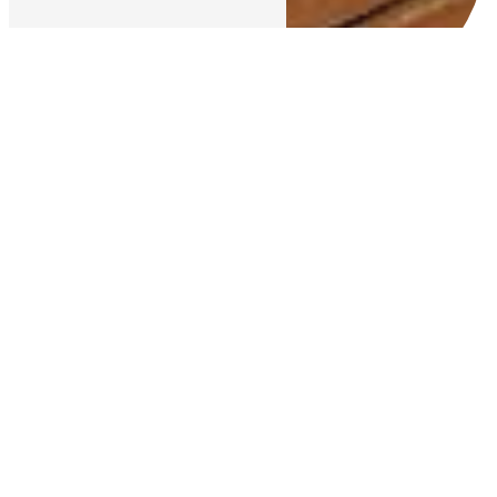
STORES PRÈS DE
MAGNY-EN-VEXIN
STORES À MAGNY-EN-VEXIN : MIKA
CONCEPT, VOTRE SPÉCIALISTE EN
AMÉNAGEMENT D'INTÉRIEUR
Vous recherchez des stores de qualité à
Magny-en-Vexin pour habiller vos fenêtres
et apporter une touche d'élégance à votre
intérieur ? Faites confiance à Mika
Concept, votre expert en aménagement
d'intérieur. Situé à Gisors, à proximité de