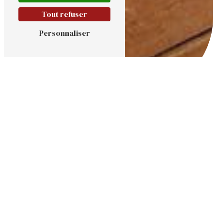
Tout refuser
Personnaliser
PORTE DE GARAGE À
GISORS
PORTE DE GARAGE À GISORS AVEC
MIKA CONCEPT
Vous recherchez une entreprise
spécialisée dans la vente et l'installation de
portes de garage à Gisors ? Ne cherchez